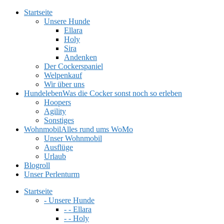
Startseite
Unsere Hunde
Ellara
Holy
Sira
Andenken
Der Cockerspaniel
Welpenkauf
Wir über uns
Hundeleben
Was die Cocker sonst noch so erleben
Hoopers
Agility
Sonstiges
Wohnmobil
Alles rund ums WoMo
Unser Wohnmobil
Ausflüge
Urlaub
Blogroll
Unser Perlenturm
Startseite
- Unsere Hunde
- - Ellara
- - Holy